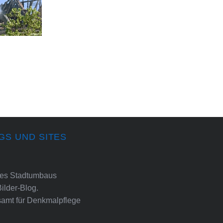
GS UND SITES
ines Stadtumbaus
Bilder-Blog.
amt für Denkmalpflege