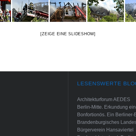
[ZEIGE EINE SLIDESHOW]
LESENSWERTE BLO
Architekturforum AEDES
Berlin-Mitte. Erkundung e
Bonfortionös. Ein Berliner-
Brandenburgisches Landes
Bürgerverein Hansaviertel