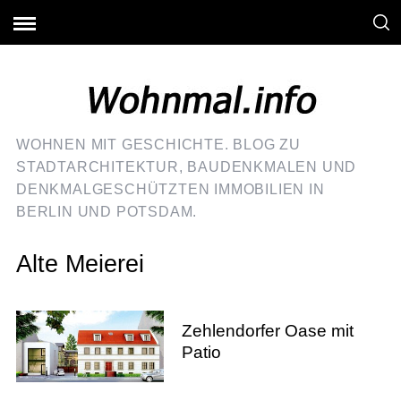
WOHNEN MIT GESCHICHTE. BLOG ZU
STADTARCHITEKTUR, BAUDENKMALEN UND
DENKMALGESCHÜTZTEN IMMOBILIEN IN
BERLIN UND POTSDAM.
Alte Meierei
Zehlendorfer Oase mit
Patio