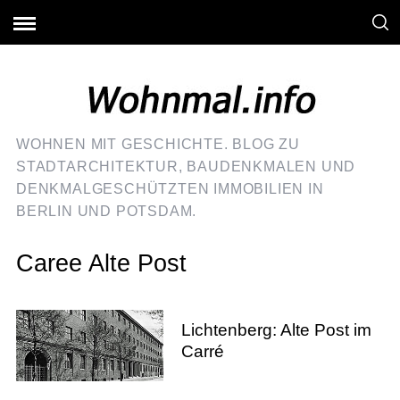
WOHNEN MIT GESCHICHTE. BLOG ZU
STADTARCHITEKTUR, BAUDENKMALEN UND
DENKMALGESCHÜTZTEN IMMOBILIEN IN
BERLIN UND POTSDAM.
Caree Alte Post
Lichtenberg: Alte Post im
Carré