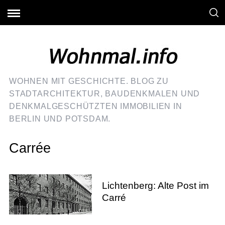
WOHNEN MIT GESCHICHTE. BLOG ZU
STADTARCHITEKTUR, BAUDENKMALEN UND
DENKMALGESCHÜTZTEN IMMOBILIEN IN
BERLIN UND POTSDAM.
Carrée
Lichtenberg: Alte Post im
Carré