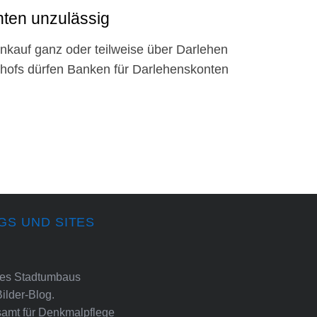
nten unzulässig
lienkauf ganz oder teilweise über Darlehen
shofs dürfen Banken für Darlehenskonten
GS UND SITES
ines Stadtumbaus
Bilder-Blog.
amt für Denkmalpflege