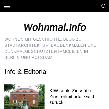
WOHNEN MIT GESCHICHTE. BLOG ZU
STADTARCHITEKTUR, BAUDENKMALEN UND
DENKMALGESCHÜTZTEN IMMOBILIEN IN
BERLIN UND POTSDAM.
Info & Editorial
KfW senkt Zinssätze:
Zinsfreiheit oder Geld
zurück