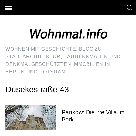
WOHNEN MIT GESCHICHTE. BLOG ZU
STADTARCHITEKTUR, BAUDENKMALEN UND
DENKMALGESCHÜTZTEN IMMOBILIEN IN
BERLIN UND POTSDAM.
Dusekestraße 43
Pankow: Die irre Villa im
Park