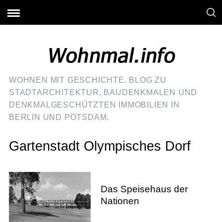
WOHNEN MIT GESCHICHTE. BLOG ZU
STADTARCHITEKTUR, BAUDENKMALEN UND
DENKMALGESCHÜTZTEN IMMOBILIEN IN
BERLIN UND POTSDAM.
Gartenstadt Olympisches Dorf
Das Speisehaus der
Nationen