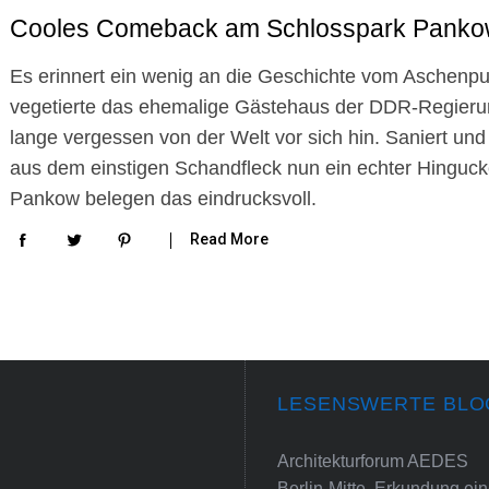
Cooles Comeback am Schlosspark Pank
Es erinnert ein wenig an die Geschichte vom Aschen
vegetierte das ehemalige Gästehaus der DDR-Regier
lange vergessen von der Welt vor sich hin. Saniert un
aus dem einstigen Schandfleck nun ein echter Hinguck
Pankow belegen das eindrucksvoll.
Read More
LESENSWERTE BLO
Architekturforum AEDES
Berlin-Mitte. Erkundung e