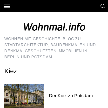
WOHNEN MIT GESCHICHTE. BLOG ZU
STADTARCHITEKTUR, BAUDENKMALEN UND
DENKMALGESCHÜTZTEN IMMOBILIEN IN
BERLIN UND POTSDAM.
Kiez
Der Kiez zu Potsdam