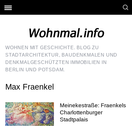
WOHNEN MIT GESCHICHTE. BLOG ZU
STADTARCHITEKTUR, BAUDENKMALEN UND
DENKMALGESCHÜTZTEN IMMOBILIEN IN
BERLIN UND POTSDAM.
Max Fraenkel
Meinekestraße: Fraenkels
Charlottenburger
Stadtpalais