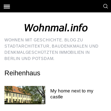
WOHNEN MIT GESCHICHTE. BLOG ZU
STADTARCHITEKTUR, BAUDENKMALEN UND
DENKMALGESCHÜTZTEN IMMOBILIEN IN
BERLIN UND POTSDAM.
Reihenhaus
My home next to my
castle