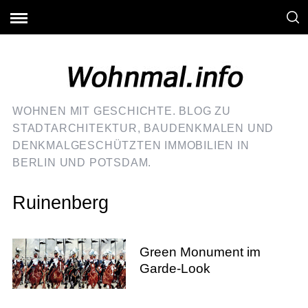
WOHNEN MIT GESCHICHTE. BLOG ZU
STADTARCHITEKTUR, BAUDENKMALEN UND
DENKMALGESCHÜTZTEN IMMOBILIEN IN
BERLIN UND POTSDAM.
Ruinenberg
Green Monument im
Garde-Look