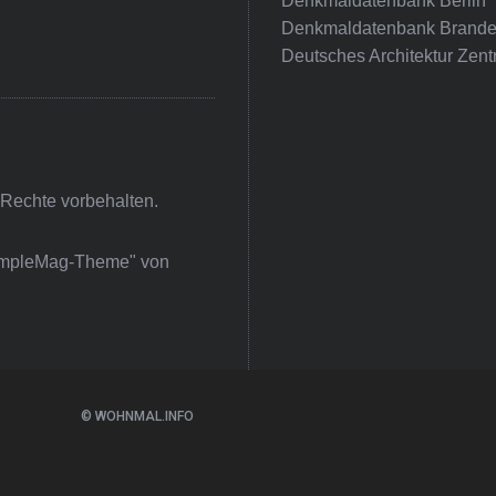
Denkmaldatenbank Berlin
Denkmaldatenbank Brande
Deutsches Architektur Zent
 Rechte vorbehalten.
impleMag-Theme" von
© WOHNMAL.INFO