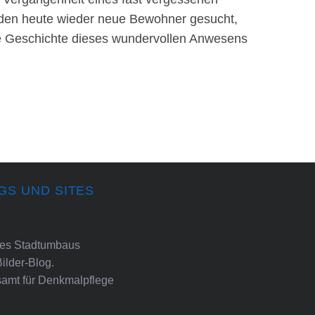
den heute wieder neue Bewohner gesucht,
e Geschichte dieses wundervollen Anwesens
GS UND SITES
ines Stadtumbaus
Bilder-Blog.
amt für Denkmalpflege