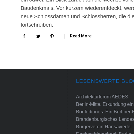
Baudenkmals. Vor kurzem wiederentdeckt, wer
neue Schlossdamen und Schlossherren, die di
fortschreiben.
Read More
LESENSWERTE BLO
Architekturforum AEDES
Berlin-Mitte. Erkundung e
Bonfortionös. Ein Berliner-
Brandenburgisches Landes
Bürgerverein Hansaviertel