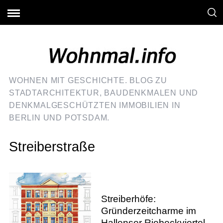
WOHNEN MIT GESCHICHTE. BLOG ZU
STADTARCHITEKTUR, BAUDENKMALEN UND
DENKMALGESCHÜTZTEN IMMOBILIEN IN
BERLIN UND POTSDAM.
Streiberstraße
Streiberhöfe:
Gründerzeitcharme im
Hallenser Riebeckviertel