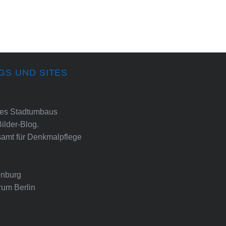
GS UND SITES
ines Stadtumbaus
Bilder-Blog.
amt für Denkmalpflege
nburg
rum Berlin