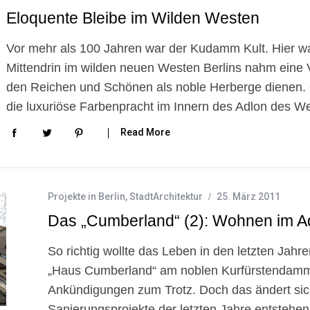
Eloquente Bleibe im Wilden Westen
Vor mehr als 100 Jahren war der Kudamm Kult. Hier wa
Mittendrin im wilden neuen Westen Berlins nahm eine Vi
den Reichen und Schönen als noble Herberge dienen.
die luxuriöse Farbenpracht im Innern des Adlon des W
Read More
Projekte in Berlin
,
StadtArchitektur
25. März 2011
Das „Cumberland“ (2): Wohnen im A
So richtig wollte das Leben in den letzten Jah
„Haus Cumberland“ am noblen Kurfürstendamm –
Ankündigungen zum Trotz. Doch das ändert sich
Sanierungsprojekte der letzten Jahre entstehen