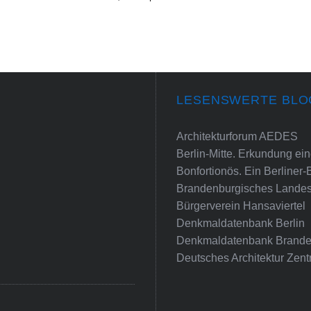
LESENSWERTE BLO
Architekturforum AEDES
Berlin-Mitte. Erkundung e
Bonfortionös. Ein Berliner-
Brandenburgisches Landes
Bürgerverein Hansaviertel
Denkmaldatenbank Berlin
Denkmaldatenbank Brande
Deutsches Architektur Zent