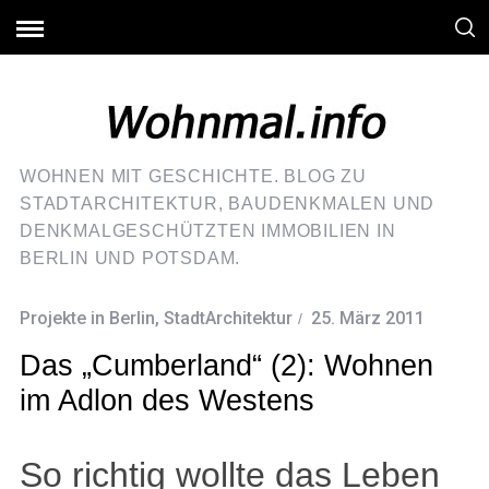
WOHNEN MIT GESCHICHTE. BLOG ZU
STADTARCHITEKTUR, BAUDENKMALEN UND
DENKMALGESCHÜTZTEN IMMOBILIEN IN
BERLIN UND POTSDAM.
Projekte in Berlin
,
StadtArchitektur
25. März 2011
Das „Cumberland“ (2): Wohnen
im Adlon des Westens
So richtig wollte das Leben