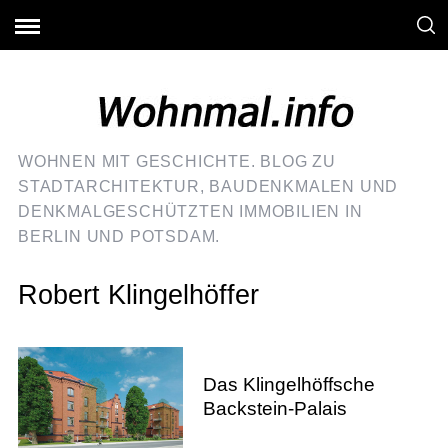
WOHNEN MIT GESCHICHTE. BLOG ZU
STADTARCHITEKTUR, BAUDENKMALEN UND
DENKMALGESCHÜTZTEN IMMOBILIEN IN
BERLIN UND POTSDAM.
Robert Klingelhöffer
Das Klingelhöffsche
Backstein-Palais