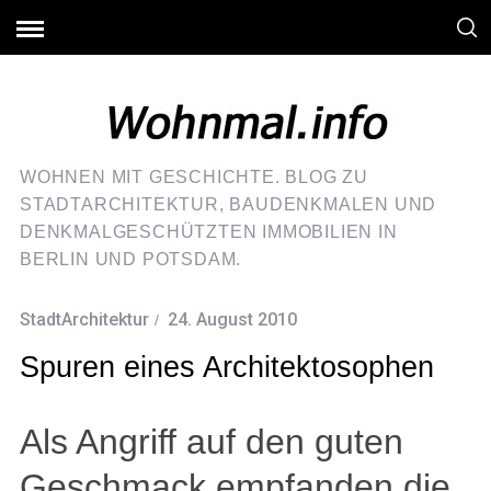
WOHNEN MIT GESCHICHTE. BLOG ZU
STADTARCHITEKTUR, BAUDENKMALEN UND
DENKMALGESCHÜTZTEN IMMOBILIEN IN
BERLIN UND POTSDAM.
StadtArchitektur
24. August 2010
Spuren eines Architektosophen
Als Angriff auf den guten
Geschmack empfanden die