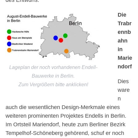
Die
Trabr
ennb
ahn
in
Marie
ndorf
Lageplan der noch vorhandenen Endell-
Bauwerke in Berlin.
Dies
Zum Vergrößern bitte anklicken!
ware
n
auch die wesentlichen Design-Merkmale eines
weiteren prominenten Projektes Endells in Berlin.
Im Ortsteil Mariendorf, heute zum Berliner Bezirk
Tempelhof-Schöneberg gehörend, schuf er noch