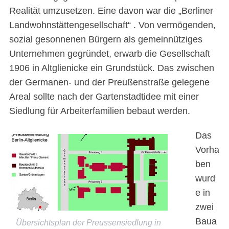
Realität umzusetzen. Eine davon war die „Berliner
Landwohnstättengesellschaft“ . Von vermögenden,
sozial gesonnenen Bürgern als gemeinnütziges
Unternehmen gegründet, erwarb die Gesellschaft
1906 in Altglienicke ein Grundstück. Das zwischen
der Germanen- und der Preußenstraße gelegene
Areal sollte nach der Gartenstadtidee mit einer
Siedlung für Arbeiterfamilien bebaut werden.
Das
Vorha
ben
wurd
e in
zwei
Baua
Übersichtsplan der Preussensiedlung in