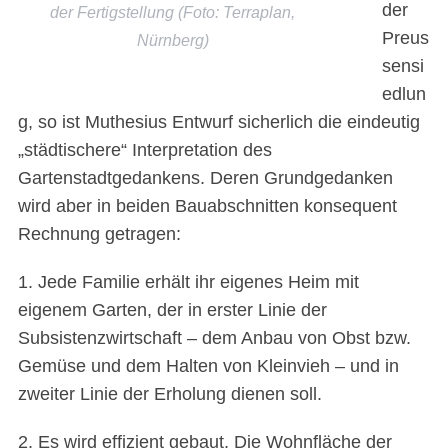
der
der Fertigstellung (Foto: Terraplan,
Preus
Nürnberg)
sensi
edlun
g, so ist Muthesius Entwurf sicherlich die eindeutig
„städtischere“ Interpretation des
Gartenstadtgedankens. Deren Grundgedanken
wird aber in beiden Bauabschnitten konsequent
Rechnung getragen:
1. Jede Familie erhält ihr eigenes Heim mit
eigenem Garten, der in erster Linie der
Subsistenzwirtschaft – dem Anbau von Obst bzw.
Gemüse und dem Halten von Kleinvieh – und in
zweiter Linie der Erholung dienen soll.
2. Es wird effizient gebaut. Die Wohnfläche der