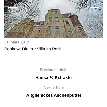
1.
31. März 2012
Ei
Pankow: Die irre Villa im Park
Previous article
Hansa-¼-Extrakte
Next article
Altglienickes Aschenputtel