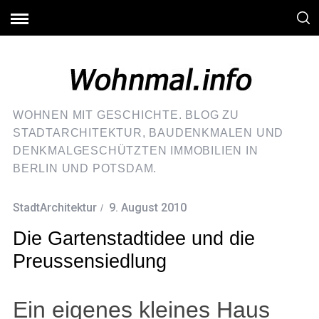
WOHNEN MIT GESCHICHTE. BLOG ZU
STADTARCHITEKTUR, BAUDENKMALEN UND
DENKMALGESCHÜTZTEN IMMOBILIEN IN
BERLIN UND POTSDAM.
StadtArchitektur
9. August 2010
Die Gartenstadtidee und die
Preussensiedlung
Ein eigenes kleines Haus