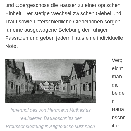
und Obergeschoss die Häuser zu einer optischen
Einheit. Der stetige Wechsel zwischen Giebel und
Trauf sowie unterschiedliche Giebelhöhen sorgen
für eine ausgewogene Belebung der ruhigen
Fassaden und geben jedem Haus eine individuelle
Note.
Vergl
eicht
man
die
beide
n
Baua
Innenhof des von Herrmann Muthesius
bschn
realisierten Bauabschnitts der
itte
Preussensiedlung in Altglienicke kurz nach