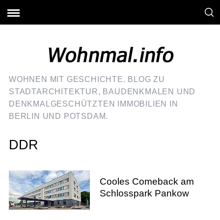
WOHNEN MIT GESCHICHTE. BLOG ZU
STADTARCHITEKTUR, BAUDENKMALEN UND
DENKMALGESCHÜTZTEN IMMOBILIEN IN
BERLIN UND POTSDAM.
DDR
Cooles Comeback am
Schlosspark Pankow