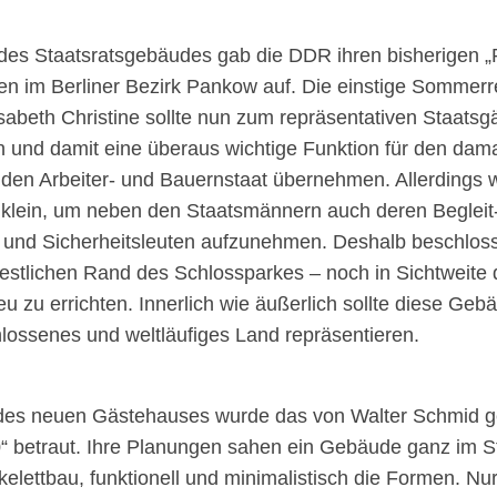
des Staatsratsgebäudes gab die DDR ihren bisherigen „
n im Berliner Bezirk Pankow auf. Die einstige Sommerr
abeth Christine sollte nun zum repräsentativen Staats
nd damit eine überaus wichtige Funktion für den dama
den Arbeiter- und Bauernstaat übernehmen. Allerdings 
klein, um neben den Staatsmännern auch deren Beglei
n und Sicherheitsleuten aufzunehmen. Deshalb beschloss
stlichen Rand des Schlossparkes – noch in Sichtweite 
 zu errichten. Innerlich wie äußerlich sollte diese Geb
ossenes und weltläufiges Land repräsentieren.
 des neuen Gästehauses wurde das von Walter Schmid g
0“ betraut. Ihre Planungen sahen ein Gebäude ganz im S
kelettbau, funktionell und minimalistisch die Formen. Nu