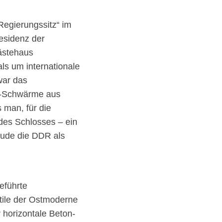
Regierungssitz“ im
esidenz der
gästehaus
ls um internationale
war das
t-Schwärme aus
 man, für die
des Schlosses – ein
äude die DDR als
eführte
tile der Ostmoderne
r horizontale Beton-