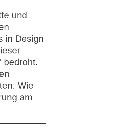
tte und
len
s in Design
ieser
 bedroht.
nen
ten. Wie
rung am