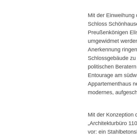
Mit der Einweihung 
Schloss Schönhause
Preußenkönigen Elis
umgewidmet werden u
Anerkennung ringen
Schlossgebäude zu 
politischen Berater
Entourage am südwe
Appartementhaus neu
modernes, aufgeschl
Mit der Konzeption
„Architekturbüro 11
vor: ein Stahlbetons