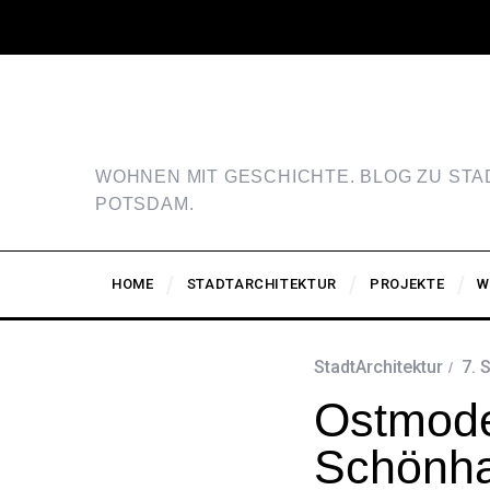
WOHNEN MIT GESCHICHTE. BLOG ZU ST
POTSDAM.
HOME
STADTARCHITEKTUR
PROJEKTE
W
StadtArchitektur
7. 
Ostmode
Schönh