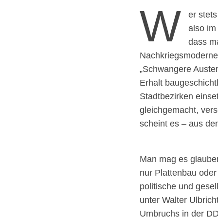
W
er stet
also im
dass ma
Nachkriegsmoderne 
„Schwangere Auster“
Erhalt baugeschicht
Stadtbezirken eins
gleichgemacht, ver
scheint es – aus de
Man mag es glauben 
nur Plattenbau oder
politische und gese
unter Walter Ulbrich
Umbruchs in der DDR