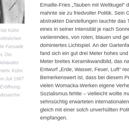
Emaille-Fries „Tauben mit Weltkugel“ 
mahnte sie zu friedvoller Politik. Sein 
abstrakten Darstellungen tauchte das
eines in seiner Intensität je nach Sonn
ritz Kühn
variierendes, von roten, blauen und g
wöhnlichen
dominiertes Lichtspiel. An der Gartenf
die Fassade
fand sich ein gut drei Meter hohes und
s. Die
Meter breites Keramikwandbild, das
 Gebäudes
Entwurf „Erde, Wasser, Feuer, Luft“ rea
t mehr. Kühn
Bemerkenswert ist, dass bei diesem Pr
im Juli 1967
vielen Womacka-Werken eigene Verher
 Eröffnung.
Sozialismus fehlte – vielleicht wollte m
ndesarchiv
sehnsüchtig erwarteten internationalen
.
gleich mit einer solch unverhüllten Po
empfangen.