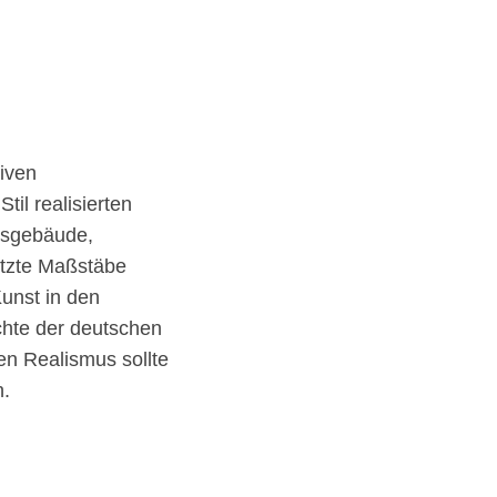
tiven
til realisierten
atsgebäude,
etzte Maßstäbe
unst in den
chte der deutschen
en Realismus sollte
n.