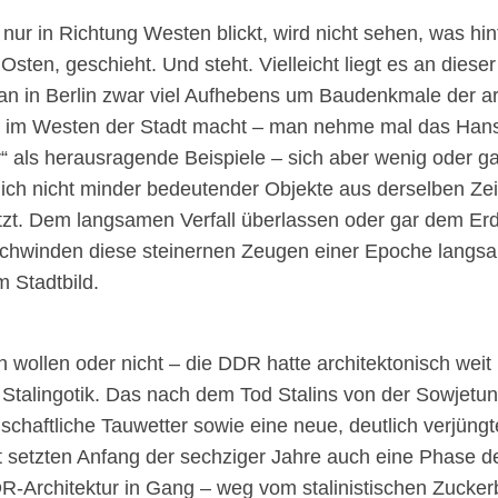
s nur in Richtung Westen blickt, wird nicht sehen, was h
 Osten, geschieht. Und steht. Vielleicht liegt es an diese
n in Berlin zwar viel Aufhebens um Baudenkmale der ar
im Westen der Stadt macht – man nehme mal das Hansa
 als herausragende Beispiele – sich aber wenig oder gar
lich nicht minder bedeutender Objekte aus derselben Zeit
etzt. Dem langsamen Verfall überlassen oder gar dem E
schwinden diese steinernen Zeugen einer Epoche langsa
m Stadtbild.
wollen oder nicht – die DDR hatte architektonisch weit 
 Stalingotik. Das nach dem Tod Stalins von der Sowjetu
llschaftliche Tauwetter sowie eine neue, deutlich verjü
t setzten Anfang der sechziger Jahre auch eine Phase des
-Architektur in Gang – weg vom stalinistischen Zuckerbä