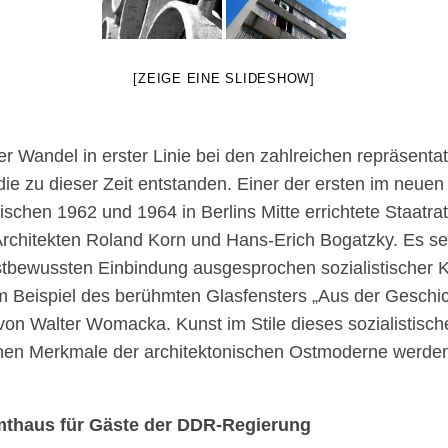
[ZEIGE EINE SLIDESHOW]
r Wandel in erster Linie bei den zahlreichen repräsenta
e zu dieser Zeit entstanden. Einer der ersten im neuen S
ischen 1962 und 1964 in Berlins Mitte errichtete Staatr
Architekten Roland Korn und Hans-Erich Bogatzky. Es s
stbewussten Einbindung ausgesprochen sozialistischer K
m Beispiel des berühmten Glasfensters „Aus der Geschi
on Walter Womacka. Kunst im Stile dieses sozialistisch
chen Merkmale der architektonischen Ostmoderne werde
thaus für Gäste der DDR-Regierung