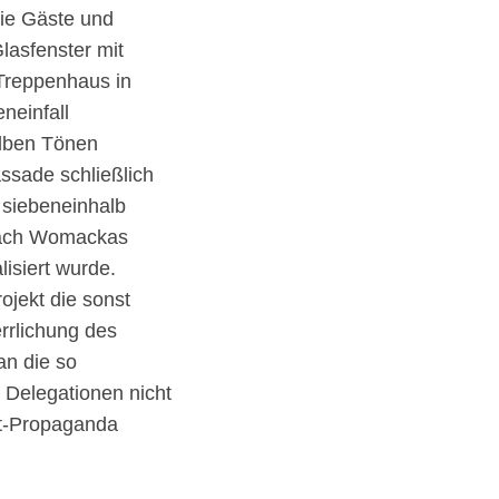
die Gäste und
Glasfenster mit
 Treppenhaus in
eneinfall
elben Tönen
assade schließlich
 siebeneinhalb
 nach Womackas
lisiert wurde.
ojekt die sonst
rlichung des
an die so
 Delegationen nicht
lit-Propaganda