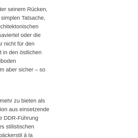
inter seinem Rücken,
r simplen Tatsache,
chitektonischen
viertel oder die
 nicht für den
 in den östlichen
rdboden
m aber sicher – so
mehr zu bieten als
nion aus einsetzende
ngte DDR-Führung
 stilistischen
ckerstil á la