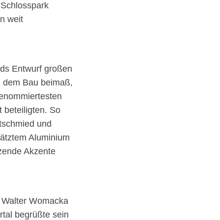
 Schlosspark
n weit
ids Entwurf großen
R dem Bau beimaß,
 renommiertesten
 beteiligten. So
stschmied und
geätztem Aluminium
nzende Akzente
h Walter Womacka
rtal begrüßte sein