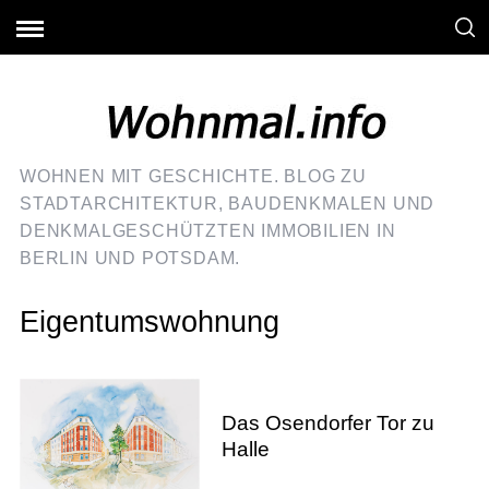
WOHNEN MIT GESCHICHTE. BLOG ZU
STADTARCHITEKTUR, BAUDENKMALEN UND
DENKMALGESCHÜTZTEN IMMOBILIEN IN
BERLIN UND POTSDAM.
Eigentumswohnung
Das Osendorfer Tor zu
Halle