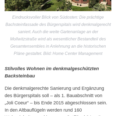
Eindrucksvoller Blick von Südosten: Die prächtige
Bachsteinfassade des Bürgerspitals wird denkmalgerecht
saniert. Auch die weite Gartenanlage an der
Mollwitzstraße wird als wesentlicher Bestandteil des
Gesamtensembles in Anlehnung an die historischen
Pläne gestaltet. Bild: Home Center Management
Stilvolles Wohnen im denkmalgeschützten
Backsteinbau
Die denkmalgerechte Sanierung und Ergänzung
des Bürgerspitals soll – als 1. Bauabschnitt von
„Joli Coeur“ – bis Ende 2015 abgeschlossen sein.
In den Altbauflügeln werden rund 160