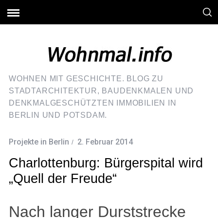
WOHNEN MIT GESCHICHTE. BLOG ZU
STADTARCHITEKTUR, BAUDENKMALEN UND
DENKMALGESCHÜTZTEN IMMOBILIEN IN
BERLIN UND POTSDAM.
Projekte in Berlin
2. Februar 2014
Charlottenburg: Bürgerspital wird
„Quell der Freude“
Nach langer Durststrecke