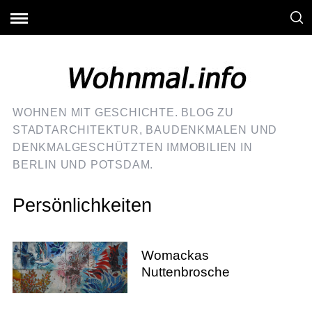
WOHNEN MIT GESCHICHTE. BLOG ZU
STADTARCHITEKTUR, BAUDENKMALEN UND
DENKMALGESCHÜTZTEN IMMOBILIEN IN
BERLIN UND POTSDAM.
Persönlichkeiten
Womackas
Nuttenbrosche