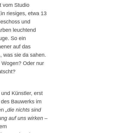
t vom Studio
in riesiges, etwa 13
geschoss und
Farben leuchtend
uge. So ein
hener auf das
, was sie da sahen.
er Wogen? Oder nur
atscht?
 und Künstler, erst
g des Bauwerks im
fen
„die nichts sind
ung auf uns wirken –
nem