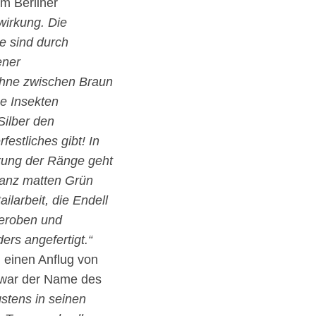
im Berliner
nwirkung. Die
e sind durch
ener
ühne zwischen Braun
e Insekten
Silber den
stliches gibt! In
rung der Ränge geht
ganz matten Grün
larbeit, die Endell
deroben und
ers angefertigt.“
 einen Anflug von
“ war der Name des
gstens in seinen