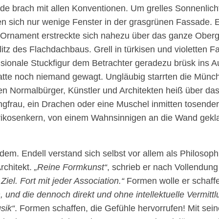
e brach mit allen Konventionen. Um grelles Sonnenlich
ren sich nur wenige Fenster in der grasgrünen Fassade. E
 Ornament erstreckte sich nahezu über das ganze Ober
itz des Flachdachbaus. Grell in türkisen und violetten 
sionale Stuckfigur dem Betrachter geradezu brüsk ins A
tte noch niemand gewagt. Ungläubig starrten die Münc
en Normalbürger, Künstler und Architekten heiß über das
ngfrau, ein Drachen oder eine Muschel inmitten tosend
prikosenkern, von einem Wahnsinnigen an die Wand gekl
dem. Endell verstand sich selbst vor allem als Philosoph
Architekt.
„Reine Formkunst“
, schrieb er nach Vollendun
Ziel. Fort mit jeder Association.“
Formen wolle er schaf
 und die dennoch direkt und ohne intellektuelle Vermittl
sik“
. Formen schaffen, die Gefühle hervorrufen! Mit sei