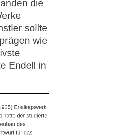
fanden die
Werke
stler sollte
 prägen wie
ivste
e Endell in
1925) Erstlingswerk
 hatte der studierte
 Neubau des
ntwurf für das