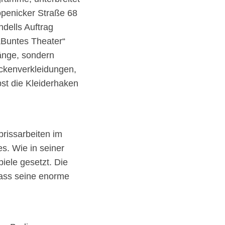
öpenicker Straße 68
dells Auftrag
„Buntes Theater“
änge, sondern
eckenverkleidungen,
bst die Kleiderhaken
rissarbeiten im
s. Wie in seiner
iele gesetzt. Die
dass seine enorme