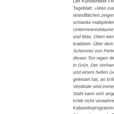
Der Kunstkritiker Fr
Tageblatt:
»Was zuers
Wandflächen zeigen 
schlanke Halbpfeile
Untermeeresbäume g
und Blau. Oben werd
krabbeln. Über dem 
Schimmer von Perlmu
diesen Ton ragen d
in Grün. Der Vorha
und einem hellen Ge
geleistet hat, an E
Vestibüle sind imme
Stahl kann sich ang
Kritik nicht verwehr
Kabarettsprogramm