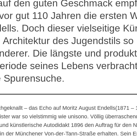
f auf den guten Geschmack emp
or gut 110 Jahren die ersten 
lls. Doch dieser vielseitige Kün
 Architektur des Jugendstils so
nderer. Die längste und produkt
eriode seines Lebens verbracht
ne Spurensuche.
chgeknallt – das Echo auf Moritz August Endells(1871 – 
ster war so vielstimmig wie unisono. Völlig überraschend
und künstlerische Autodidakt 1896 den Auftrag für den
“ in der Münchener Von-der-Tann-Straße erhalten. Sein E