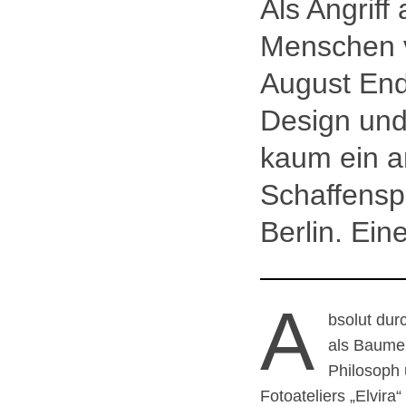
Als Angrif
Menschen v
August Ende
Design und
kaum ein a
Schaffensp
Berlin. Ei
A
bsolut dur
als Baumei
Philosoph 
Fotoateliers „Elvira