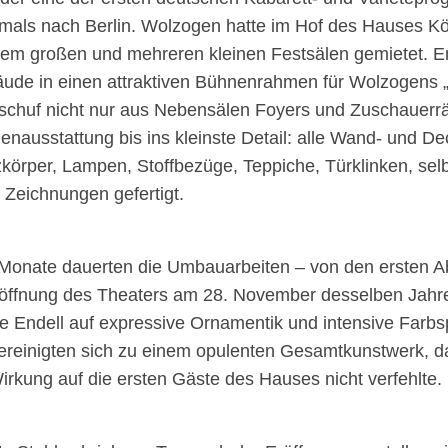
amals nach Berlin. Wolzogen hatte im Hof des Hauses K
em großen und mehreren kleinen Festsälen gemietet. En
äude in einen attraktiven Bühnenrahmen für Wolzogens 
schuf nicht nur aus Nebensälen Foyers und Zuschauerr
nenausstattung bis ins kleinste Detail: alle Wand- und D
zkörper, Lampen, Stoffbezüge, Teppiche, Türklinken, sel
Zeichnungen gefertigt.
Monate dauerten die Umbauarbeiten – von den ersten Ab
röffnung des Theaters am 28. November desselben Jahre
e Endell auf expressive Ornamentik und intensive Farbsp
ereinigten sich zu einem opulenten Gesamtkunstwerk, 
irkung auf die ersten Gäste des Hauses nicht verfehlte.