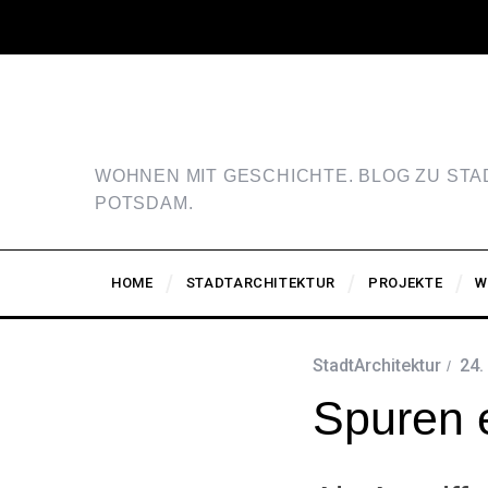
WOHNEN MIT GESCHICHTE. BLOG ZU ST
POTSDAM.
HOME
STADTARCHITEKTUR
PROJEKTE
W
StadtArchitektur
24.
Spuren 