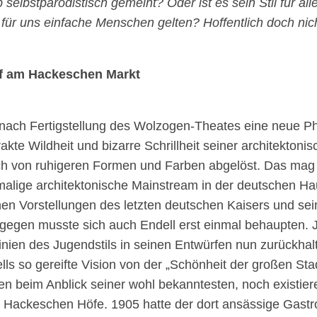
 selbstparodistisch gemeint? Oder ist es sein Stil für all
 für uns einfache Menschen gelten? Hoffentlich doch nich
f am Hackeschen Markt
nach Fertigstellung des Wolzogen-Theates eine neue Ph
akte Wildheit und bizarre Schrillheit seiner architektoni
h von ruhigeren Formen und Farben abgelöst. Das mag
alige architektonische Mainstream in der deutschen Ha
chen Vorstellungen des letzten deutschen Kaisers und se
gegen musste sich auch Endell erst einmal behaupten. 
nien des Jugendstils in seinen Entwürfen nun zurückhalt
ls so gereifte Vision von der „Schönheit der großen Stad
n beim Anblick seiner wohl bekanntesten, noch existie
r Hackeschen Höfe. 1905 hatte der dort ansässige Gast