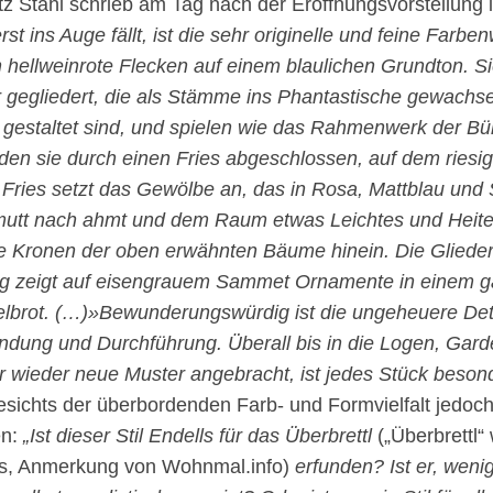
itz Stahl schrieb am Tag nach der Eröffnungsvorstellung 
t ins Auge fällt, ist die sehr originelle und feine Farbe
hellweinrote Flecken auf einem blaulichen Grundton. Si
r gegliedert, die als Stämme ins Phantastische gewachs
estaltet sind, und spielen wie das Rahmenwerk der B
en sie durch einen Fries abgeschlossen, auf dem riesig
Fries setzt das Gewölbe an, das in Rosa, Mattblau und 
tt nach ahmt und dem Raum etwas Leichtes und Heiterfe
ie Kronen der oben erwähnten Bäume hinein. Die Gliede
ng zeigt auf eisengrauem Sammet Ornamente in einem 
lbrot. (…)»Bewunderungswürdig ist die ungeheuere Detai
rfindung und Durchführung. Überall bis in die Logen, Gar
r wieder neue Muster angebracht, ist jedes Stück besond
esichts der überbordenden Farb- und Formvielfalt jedoch
en:
„Ist dieser Stil Endells für das Überbrettl
(„Überbrettl
s, Anmerkung von Wohnmal.info)
erfunden? Ist er, weni