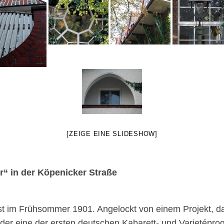
[ZEIGE EINE SLIDESHOW]
r“ in der Köpenicker Straße
st im Frühsommer 1901. Angelockt von einem Projekt, d
er eine der ersten deutschen Kabarett- und Varietépro