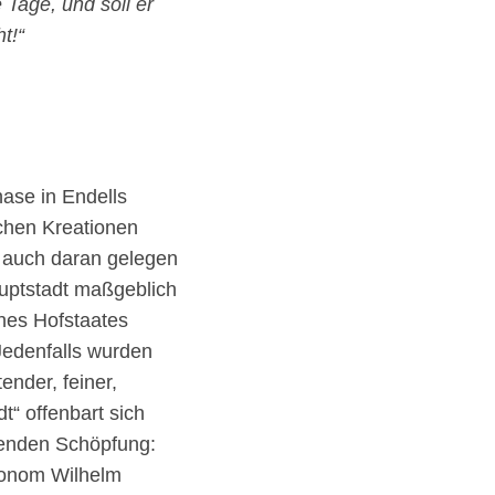
e Tage, und soll er
t!“
ase in Endells
schen Kreationen
 auch daran gelegen
uptstadt maßgeblich
ines Hofstaates
Jedenfalls wurden
ender, feiner,
t“ offenbart sich
renden Schöpfung:
ronom Wilhelm