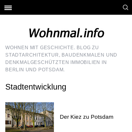
WOHNEN MIT GESCHICHTE. BLOG ZU
STADTARCHITEKTUR, BAUDENKMALEN UND
DENKMALGESCHÜTZTEN IMMOBILIEN IN
BERLIN UND POTSDAM.
Stadtentwicklung
Der Kiez zu Potsdam