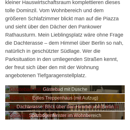
kleiner Hauswirtschaftsraum komplettieren dieses
tolle Dominzil. Vom Wohnbereich und dem
größeren Schlafzimmer blickt man auf die Piazza
und sieht über den Dächer den Pankower
Rathausturm. Mein Lieblingsplatz wäre ohne Frage
die Dachterasse – dem Himmel über Berlin so nah,
natürlich in geschützter Südlage. Wer die
Parksituation in den umliegenden Straßen kennt,
der freut sich über den mit der Wohnung
angebotenen Tiefgaragenstellplatz.
Gästebad mit Dusche
Edles Treppenhaus (mit Aufzug)
Dachterasse: Blick über den Himmel von Berlin
Spitzbogenfenster im Wohnbereich