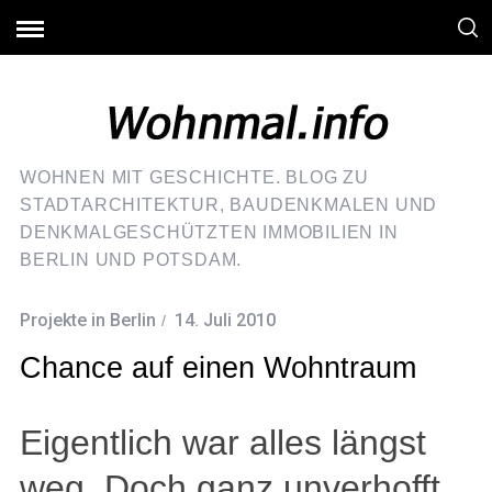
WOHNEN MIT GESCHICHTE. BLOG ZU
STADTARCHITEKTUR, BAUDENKMALEN UND
DENKMALGESCHÜTZTEN IMMOBILIEN IN
BERLIN UND POTSDAM.
Projekte in Berlin
14. Juli 2010
Chance auf einen Wohntraum
Eigentlich war alles längst
weg. Doch ganz unverhofft