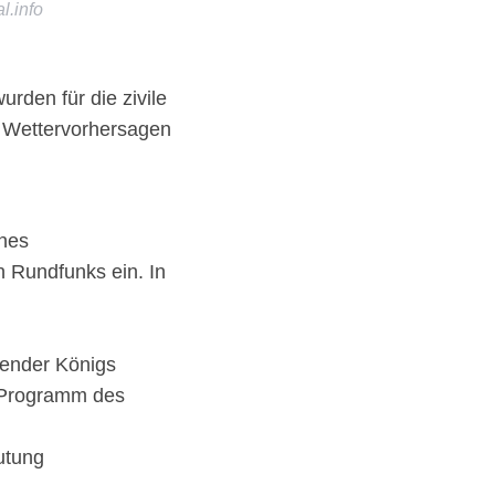
l.info
den für die zivile
 Wettervorhersagen
ines
 Rundfunks ein. In
ender Königs
s Programm des
utung