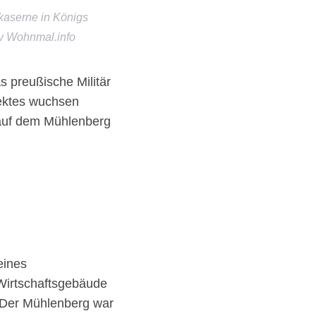
kaserne in Königs
iv Wohnmal.info
s preußische Militär
jektes wuchsen
n auf dem Mühlenberg
eines
Wirtschaftsgebäude
b. Der Mühlenberg war