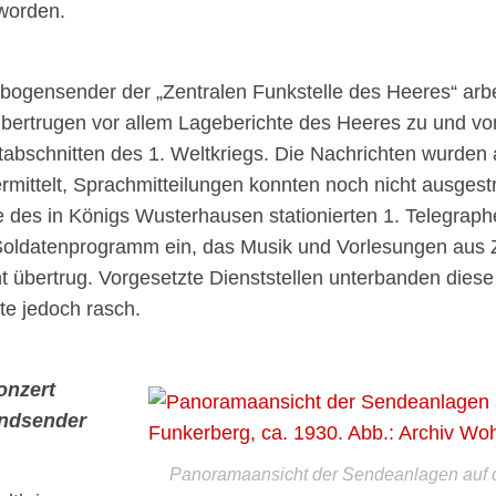
worden.
tbogensender der „Zentralen Funkstelle des Heeres“ arb
übertrugen vor allem Lageberichte des Heeres zu und v
abschnitten des 1. Weltkriegs. Die Nachrichten wurden a
mittelt, Sprachmitteilungen konnten noch nicht ausgest
e des in Königs Wusterhausen stationierten 1. Telegraph
Soldatenprogramm ein, das Musik und Vorlesungen aus 
t übertrug. Vorgesetzte Dienststellen unterbanden diese
e jedoch rasch.
onzert
andsender
Panoramaansicht der Sendeanlagen auf 