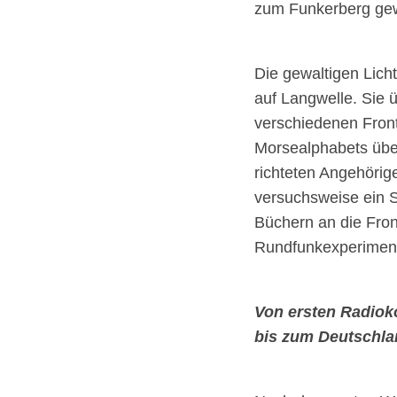
zum Funkerberg ge
Die gewaltigen Lich
auf Langwelle. Sie 
verschiedenen Front
Morsealphabets über
richteten Angehörig
versuchsweise ein 
Büchern an die Fron
Rundfunkexperiment
Von ersten Radiok
bis zum Deutschl