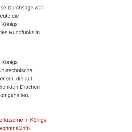
iese Durchsage war
eute die
 Königs
 des Rundfunks in
n Königs
unktechnische
r ein, die auf
elenkten Drachen
ion gehalten.