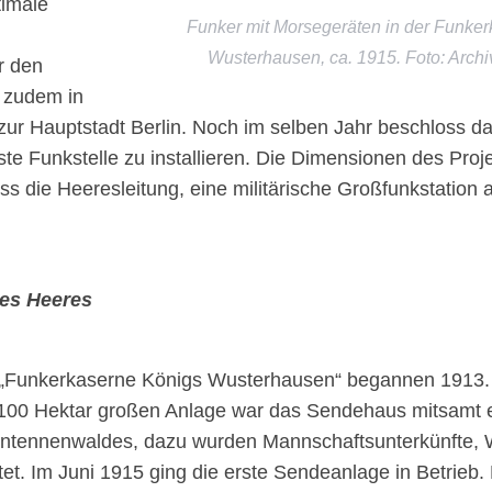
timale
Funker mit Morsegeräten in der Funker
Wusterhausen, ca. 1915. Foto: Arch
r den
 zudem in
zur Hauptstadt Berlin. Noch im selben Jahr beschloss da
este Funkstelle zu installieren. Die Dimensionen des Pro
ss die Heeresleitung, eine militärische Großfunkstatio
des Heeres
r „Funkerkaserne Königs Wusterhausen“ begannen 1913.
 100 Hektar großen Anlage war das Sendehaus mitsamt 
ntennenwaldes, dazu wurden Mannschaftsunterkünfte, 
htet. Im Juni 1915 ging die erste Sendeanlage in Betrie