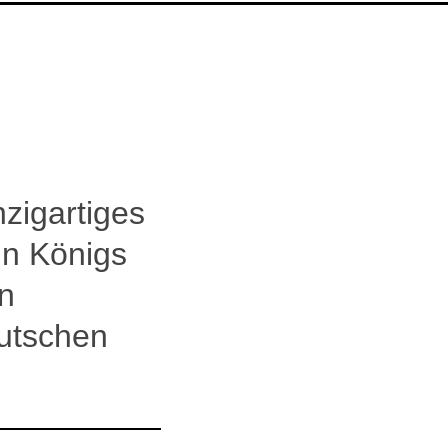
zigartiges
in Königs
n
eutschen