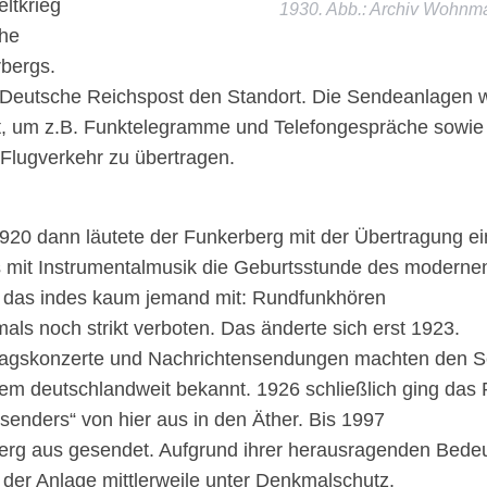
ltkrieg
1930. Abb.: Archiv Wohnma
che
bergs.
eutsche Reichspost den Standort. Die Sendeanlagen wur
, um z.B. Funktelegramme und Telefongespräche sowie
 Flugverkehr zu übertragen.
20 dann läutete der Funkerberg mit der Übertragung e
 mit Instrumentalmusik die Geburtsstunde des modernen
das indes kaum jemand mit: Rundfunkhören
als noch strikt verboten. Das änderte sich erst 1923.
agskonzerte und Nachrichtensendungen machten den S
em deutschlandweit bekannt. 1926 schließlich ging da
senders“ von hier aus in den Äther. Bis 1997
rg aus gesendet. Aufgrund ihrer herausragenden Bede
l der Anlage mittlerweile unter Denkmalschutz.