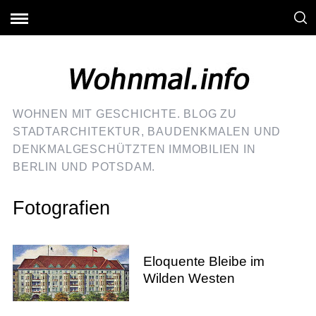
WOHNEN MIT GESCHICHTE. BLOG ZU
STADTARCHITEKTUR, BAUDENKMALEN UND
DENKMALGESCHÜTZTEN IMMOBILIEN IN
BERLIN UND POTSDAM.
Fotografien
Eloquente Bleibe im
Wilden Westen