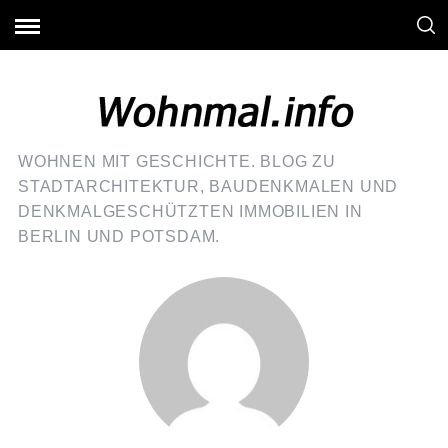
WOHNEN MIT GESCHICHTE. BLOG ZU
STADTARCHITEKTUR, BAUDENKMALEN UND
DENKMALGESCHÜTZTEN IMMOBILIEN IN
BERLIN UND POTSDAM.