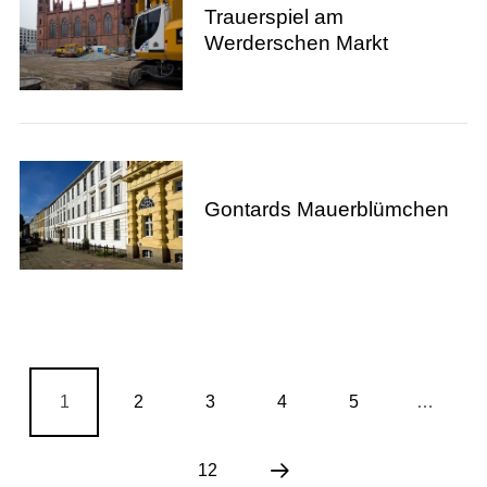
Trauerspiel am
Werderschen Markt
Gontards Mauerblümchen
1
2
3
4
5
…
12