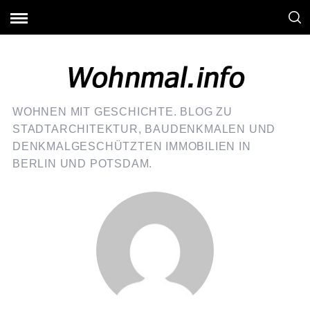
WOHNEN MIT GESCHICHTE. BLOG ZU
STADTARCHITEKTUR, BAUDENKMALEN UND
DENKMALGESCHÜTZTEN IMMOBILIEN IN
BERLIN UND POTSDAM.