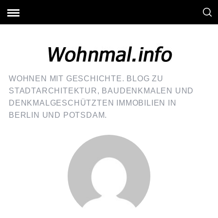
WOHNEN MIT GESCHICHTE. BLOG ZU
STADTARCHITEKTUR, BAUDENKMALEN UND
DENKMALGESCHÜTZTEN IMMOBILIEN IN
BERLIN UND POTSDAM.