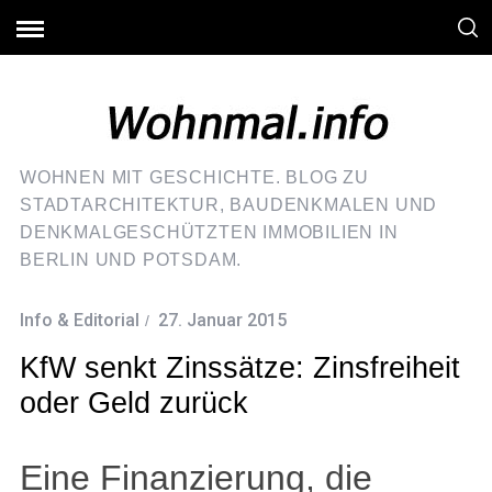
WOHNEN MIT GESCHICHTE. BLOG ZU
STADTARCHITEKTUR, BAUDENKMALEN UND
DENKMALGESCHÜTZTEN IMMOBILIEN IN
BERLIN UND POTSDAM.
Info & Editorial
27. Januar 2015
KfW senkt Zinssätze: Zinsfreiheit
oder Geld zurück
Eine Finanzierung, die