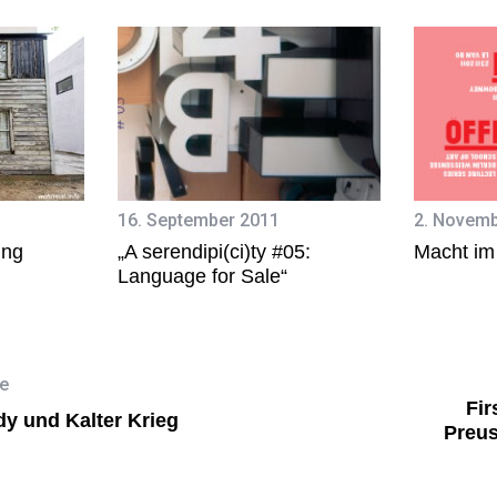
16. September 2011
2. Novemb
ing
„A serendipi(ci)ty #05:
Macht im
Language for Sale“
le
Fir
dy und Kalter Krieg
Preu