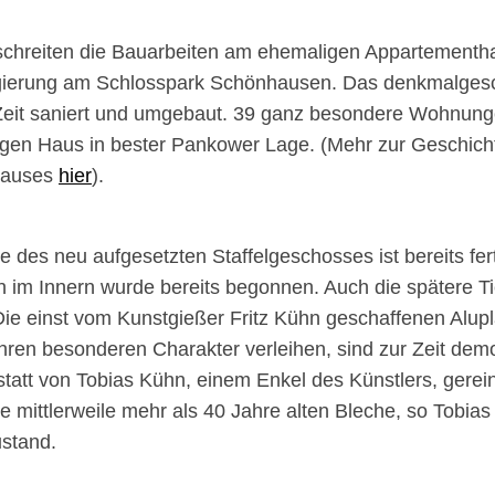
schreiten die Bauarbeiten am ehemaligen Appartementha
erung am Schlosspark Schönhausen. Das denkmalges
 Zeit saniert und umgebaut. 39 ganz besondere Wohnung
igen Haus in bester Pankower Lage. (Mehr zur Geschich
Hauses
hier
).
 des neu aufgesetzten Staffelgeschosses ist bereits fert
 im Innern wurde bereits begonnen. Auch die spätere Ti
Die einst vom Kunstgießer Fritz Kühn geschaffenen Alupla
ren besonderen Charakter verleihen, sind zur Zeit demo
statt von Tobias Kühn, einem Enkel des Künstlers, gereini
e mittlerweile mehr als 40 Jahre alten Bleche, so Tobia
ustand.