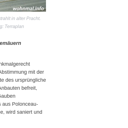
hlt in alter Pracht.
g: Terraplan
Gemäuern
enkmalgerecht
 Abstimmung mit der
e des ursprüngliche
nbauten befreit,
 Gauben
as aus Polonceau-
e, wird saniert und