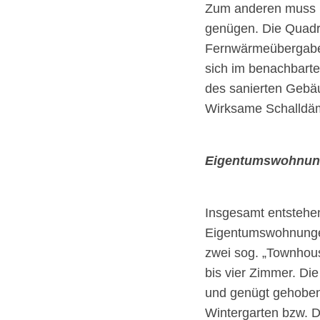
Zum anderen muss m
genügen. Die Quadri
Fernwärmeübergabes
sich im benachbart
des sanierten Gebäu
Wirksame Schalldä
Eigentumswohnunge
Insgesamt entstehen 
Eigentumswohnungen
zwei sog. „Townhou
bis vier Zimmer. Di
und genügt gehoben 
Wintergarten bzw. D