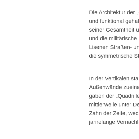
Die Architektur der
und funktional geha
seiner Gesamtheit u
und die militärisc
Lisenen Straßen- un
die symmetrische St
In der Vertikalen st
Außenwände zueinand
gaben der „Quadrill
mittlerweile unter 
Zahn der Zeite, we
jahrelange Vernach