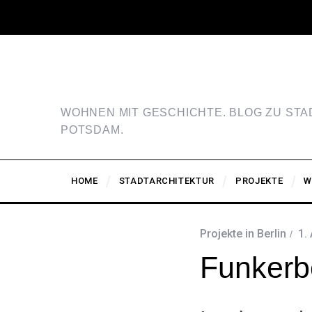
WOHNEN MIT GESCHICHTE. BLOG ZU ST
POTSDAM.
HOME
STADTARCHITEKTUR
PROJEKTE
W
Projekte in Berlin
1.
Funkerb