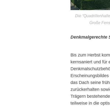
Die “Quadrillenhall
Große Fenst
Denkmalgerechte 
Bis zum Herbst kom
kernsaniert und fü
Denkmalschutzbehör
Erscheinungsbildes 
das Dach seine frü
zurückerhalten sowi
Trägern bestehende 
teilweise in die opt