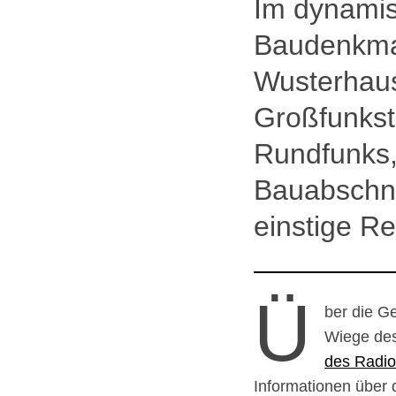
Im dynamis
Baudenkmal
Wusterhaus
Großfunkst
Rundfunks,
Bauabschnit
einstige Re
Ü
ber die G
Wiege des
des Radio
Informationen über