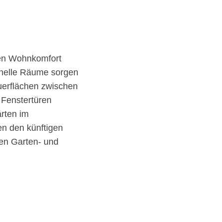
nen Wohnkomfort
r helle Räume sorgen
auerflächen zwischen
 Fenstertüren
rten im
n den künftigen
den Garten- und