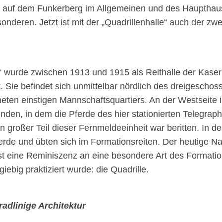
uf dem Funkerberg im Allgemeinen und des Haupthaus
nderen. Jetzt ist mit der „Quadrillenhalle“ auch der zw
e“ wurde zwischen 1913 und 1915 als Reithalle der Kase
. Sie befindet sich unmittelbar nördlich des dreigeschos
ten einstigen Mannschaftsquartiers. An der Westseite ist
nden, in dem die Pferde des hier stationierten Telegraph
in großer Teil dieser Fernmeldeeinheit war beritten. In der
ferde und übten sich im Formationsreiten. Der heutige
 ist eine Reminiszenz an eine besondere Art des Formatio
giebig praktiziert wurde: die Quadrille.
radlinige Architektur