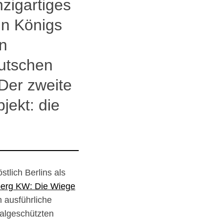
zigartiges
in Königs
n
eutschen
Der zweite
jekt: die
tlich Berlins als
berg KW: Die Wiege
h ausführliche
algeschützten