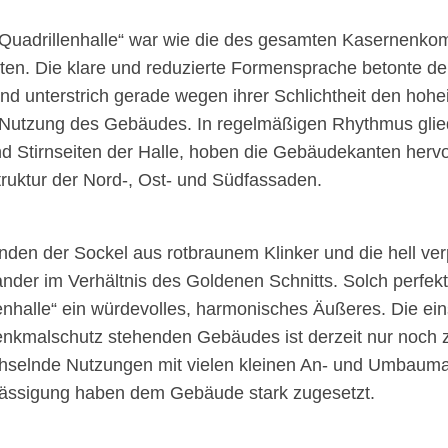
 „Quadrillenhalle“ war wie die des gesamten Kasernenko
lten. Die klare und reduzierte Formensprache betonte d
nd unterstrich gerade wegen ihrer Schlichtheit den hohei
he Nutzung des Gebäudes. In regelmäßigen Rhythmus gli
d Stirnseiten der Halle, hoben die Gebäudekanten herv
ruktur der Nord-, Ost- und Südfassaden.
anden der Sockel aus rotbraunem Klinker und die hell ve
er im Verhältnis des Goldenen Schnitts. Solch perfekt
enhalle“ ein würdevolles, harmonisches Äußeres. Die ein
Denkmalschutz stehenden Gebäudes ist derzeit nur noch 
chselnde Nutzungen mit vielen kleinen An- und Umbau
lässigung haben dem Gebäude stark zugesetzt.