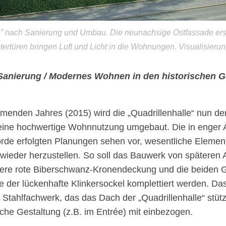
e” nach Sanierung und Umbau. Die neunachsige Ostfassade erstra
ertüren bringen Luft und Licht in die Wohnungen. Visualisierun
Sanierung / Modernes Wohnen in den historischen 
menden Jahres (2015) wird die „Quadrillenhalle“ nun d
r eine hochwertige Wohnnutzung umgebaut. Die in enger
de erfolgten Planungen sehen vor, wesentliche Element
wieder herzustellen. So soll das Bauwerk von späteren A
here rote Biberschwanz-Kronendeckung und die beiden
e der lückenhafte Klinkersockel komplettiert werden. D
Stahlfachwerk, das das Dach der „Quadrillenhalle“ stütz
ische Gestaltung (z.B. im Entrée) mit einbezogen.