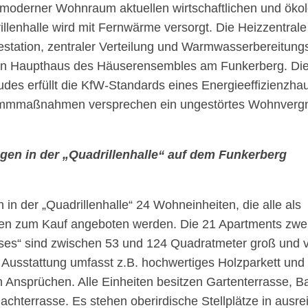
oderner Wohnraum aktuellen wirtschaftlichen und öko
llenhalle wird mit Fernwärme versorgt. Die Heizzentrale
tation, zentraler Verteilung und Warmwasserbereitungs
en Haupthaus des Häuserensembles am Funkerberg. Die 
des erfüllt die KfW-Standards eines Energieeffizienzh
mmmaßnahmen versprechen ein ungestörtes Wohnverg
n in der „Quadrillenhalle“ auf dem Funkerberg
in der „Quadrillenhalle“ 24 Wohneinheiten, die alle als
 zum Kauf angeboten werden. Die 21 Apartments zwei
ses“ sind zwischen 53 und 124 Quadratmeter groß und v
e Ausstattung umfasst z.B. hochwertiges Holzparkett und 
Ansprüchen. Alle Einheiten besitzen Gartenterrasse, B
achterrasse. Es stehen oberirdische Stellplätze in ausr