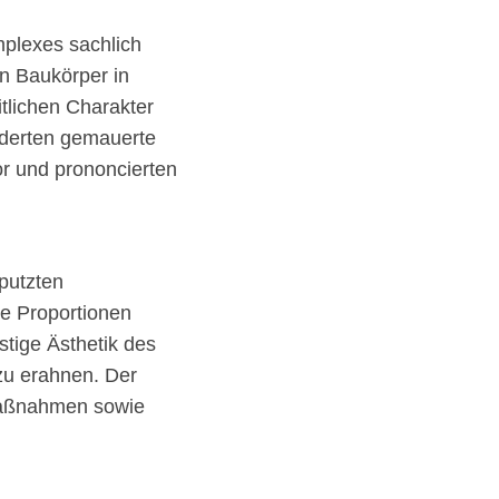
mplexes sachlich
en Baukörper in
tlichen Charakter
ederten gemauerte
or und prononcierten
rputzten
e Proportionen
stige Ästhetik des
zu erahnen. Der
maßnahmen sowie