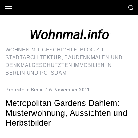
WOHNEN MIT GESCHICHTE. BLOG ZU
STADTARCHITEKTUR, BAUDENKMALEN UND
DENKMALGESCHÜTZTEN IMMOBILIEN IN
BERLIN UND POTSDAM.
Projekte in Berlin
6. November 2011
Metropolitan Gardens Dahlem:
Musterwohnung, Aussichten und
Herbstbilder