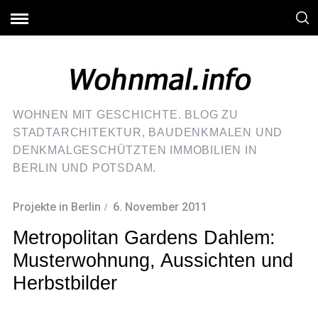
WOHNEN MIT GESCHICHTE. BLOG ZU
STADTARCHITEKTUR, BAUDENKMALEN UND
DENKMALGESCHÜTZTEN IMMOBILIEN IN
BERLIN UND POTSDAM.
Projekte in Berlin
6. November 2011
Metropolitan Gardens Dahlem:
Musterwohnung, Aussichten und
Herbstbilder