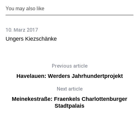
You may also like
10. März 2017
30
Ungers Kiezschänke
M
Previous article
Havelauen: Werders Jahrhundertprojekt
Next article
Meinekestraße: Fraenkels Charlottenburger
Stadtpalais