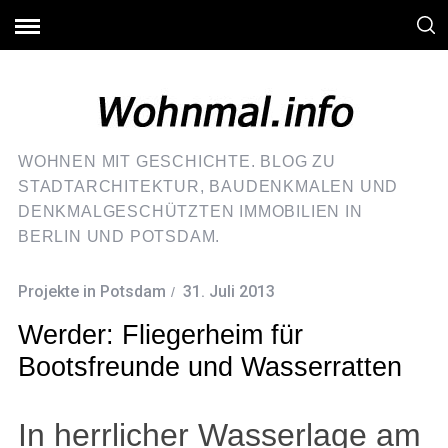
WOHNEN MIT GESCHICHTE. BLOG ZU
STADTARCHITEKTUR, BAUDENKMALEN UND
DENKMALGESCHÜTZTEN IMMOBILIEN IN
BERLIN UND POTSDAM.
Projekte in Potsdam
31. Juli 2013
Werder: Fliegerheim für
Bootsfreunde und Wasserratten
In herrlicher Wasserlage am