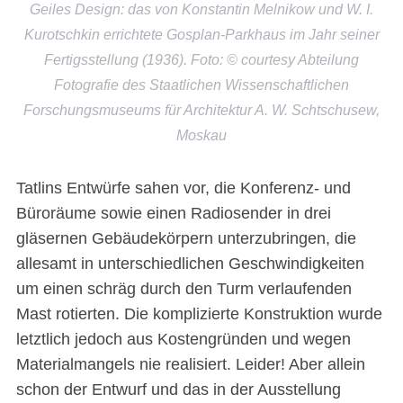
Geiles Design: das von Konstantin Melnikow und W. I.
Kurotschkin errichtete Gosplan-Parkhaus im Jahr seiner
Fertigsstellung (1936). Foto: © courtesy Abteilung
Fotografie des Staatlichen Wissenschaftlichen
Forschungsmuseums für Architektur A. W. Schtschusew,
Moskau
Tatlins Entwürfe sahen vor, die Konferenz- und
Büroräume sowie einen Radiosender in drei
gläsernen Gebäudekörpern unterzubringen, die
allesamt in unterschiedlichen Geschwindigkeiten
um einen schräg durch den Turm verlaufenden
Mast rotierten. Die komplizierte Konstruktion wurde
letztlich jedoch aus Kostengründen und wegen
Materialmangels nie realisiert. Leider! Aber allein
schon der Entwurf und das in der Ausstellung