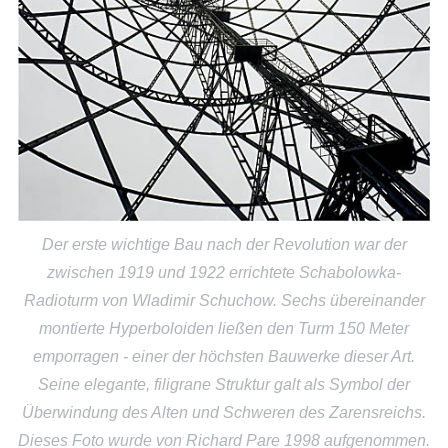
Der erste wichtige Bau nach der Revolution war der
zwischen 1919 und 1922 errichtete Schabolowka-
Radioturm von Wladimir Schuchow. Sechs übereinander
montierte Hyperboloiden ließen den Turm 150 Meter
emporragen - einer der höchsten Bauwerke dieser Art.
Seine elegante, filigrane Struktur galt als Symbol der
Überwindung des Alten und Schweren des Zarensreichs.
Dieses Foto wurde von Richard Pare 1998 aufgenommen.