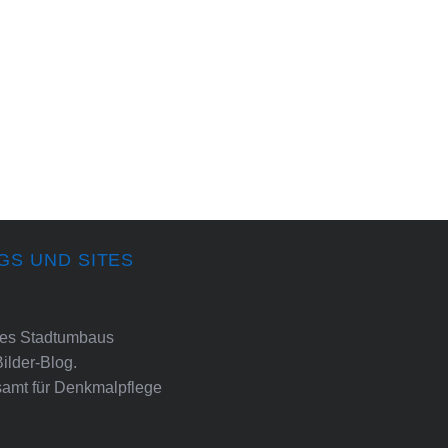
GS UND SITES
ines Stadtumbaus
Bilder-Blog.
amt für Denkmalpflege