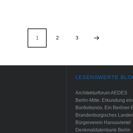
1
2
3
LESENSWERTE BLO
Architekturforum AEDES
Berlin-Mitte. Erkundung e
Bonfortionös. Ein Berliner-
Brandenburgisches Landes
Bürgerverein Hansaviertel
Denkmaldatenbank Berlin