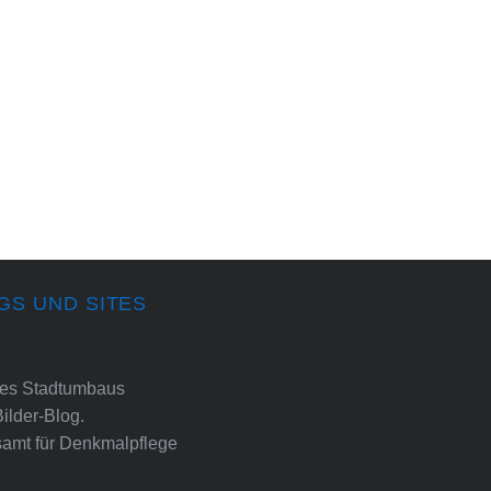
GS UND SITES
ines Stadtumbaus
Bilder-Blog.
amt für Denkmalpflege