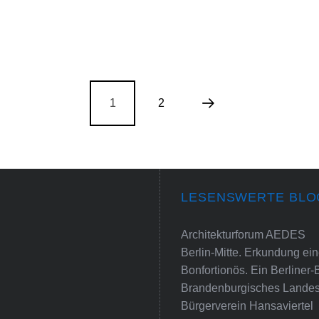
1
2
LESENSWERTE BLO
Architekturforum AEDES
Berlin-Mitte. Erkundung e
Bonfortionös. Ein Berliner-
Brandenburgisches Landes
Bürgerverein Hansaviertel